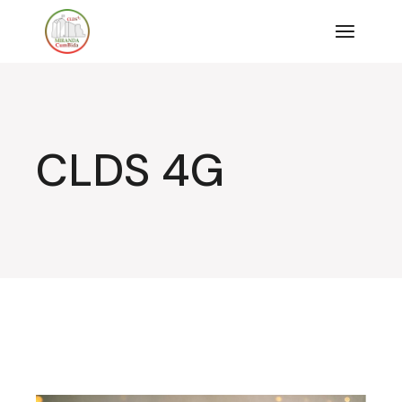
Saltar
para
o
conteúdo
CLDS 4G