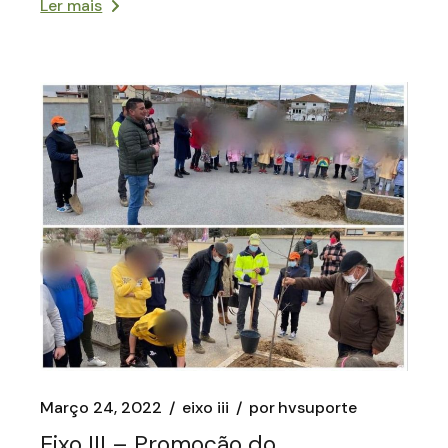
Ler mais
Março 24, 2022
eixo iii
por
hvsuporte
Eixo III – Promoção do