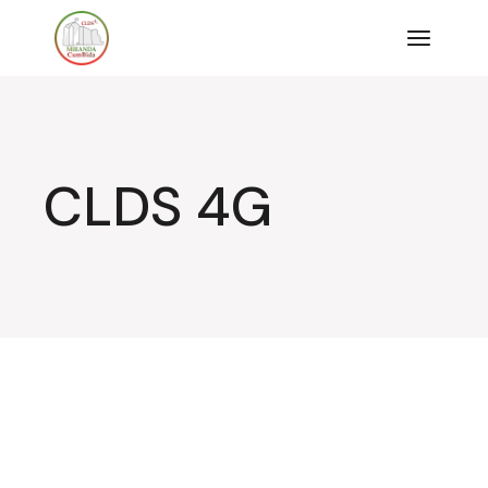
Saltar
para
o
conteúdo
CLDS 4G